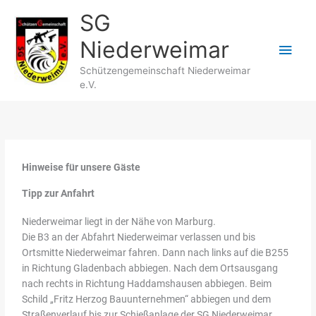
Zum
Hau
SG
Inhalt
springen
Niederweimar
Schützengemeinschaft Niederweimar
e.V.
Hinweise für unsere Gäste
Tipp zur Anfahrt
Niederweimar liegt in der Nähe von Marburg.
Die B3 an der Abfahrt Niederweimar verlassen und bis
Ortsmitte Niederweimar fahren. Dann nach links auf die B255
in Richtung Gladenbach abbiegen. Nach dem Ortsausgang
nach rechts in Richtung Haddamshausen abbiegen. Beim
Schild „Fritz Herzog Bauunternehmen“ abbiegen und dem
Straßenverlauf bis zur Schießanlage der SG Niederweimar